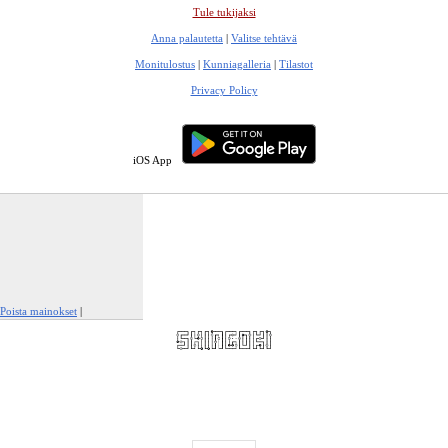
Tule tukijaksi
Anna palautetta
|
Valitse tehtävä
Monitulostus
|
Kunniagalleria
|
Tilastot
Privacy Policy
iOS App
Poista mainokset
|
Ilmianna tämä mainos