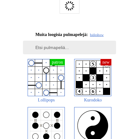
Muita loogisia pulmapelejä:
hide
show
Lollipops
Kurodoko