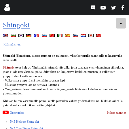
Shingoki
Käännä sivu.
Shingoki
(Semaforit, siipiopastimet) on pulmapeli yksinkertaisilla säännöillä ja haastavilla
ratkaisuilla.
Säännöt
ovat helpot. Yhdistetään pisteitä viivoilla, jotta saadaan yksi yhtenäinen silmukka,
jossa ei ole risteyksiä tai päitä. Silmukan on kuljettava kaikkien mustien ja valkoisten
ympyröiden kautta seuraavasti:
- Valkoisista ympyröistä mennään suoraan läpi
- Mustissa ympyröissä on tehtävä käännös
- Ympyröissä olevat numerot kertovat siitä ympyrästä lähtevien kahden suoran viivan
yhteispituuden.
Klikkaa hiiren vasemmalla painikkeella pisteiden välistä yhdistääksesi ne. Klikkaa oikealla
painikkeella merkitäksesi välin tyhjäksi.
Opasvideo
Piilota säännöt
5x5 Helppo Shingoki
5x5 Tavallinen Shingoki