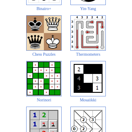
Binairo+
Yin-Yang
Chess Puzzles
Thermometers
Norinori
Mosaiikki